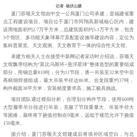
记者 杨伏山摄
厦门苏颂天文馆由中交一公局厦门公司承建，是福建省重
点工程建设项目。项目位于厦门市同翔高新城核心区内，建
设用地面积约2.7万平方米，总建筑面积约5.1万平方米，包含
3个馆区、多功能天象球幕厅及配套设施等建设内容，定位为
集科普展览、天文观测、天文教育于一体的综合性天文馆。
承建方相关人士在接受中新网记者采访时介绍说，苏颂天
文馆飘带结构为“莫比乌斯环+悬浮星球”整体造型的重要组成
部分，用钢总量810吨，分为11节段，逐一吊装至32米空中后
再精细焊接组成，最大吊装半径达86米。合龙段重约37吨，
构件截面38平方米，安装精度要求高，施工极具挑战。
项目团队通过模拟分析，合理划分构件节段，使用600吨
大型履带吊分段进行吊装，克服了节段重量大、吊装半径大
等困难，最终将下挠值控制在9毫米，远低于规范允许下挠值
150毫米。
据介绍，厦门苏颂天文馆建成后将填补区域空白，与北