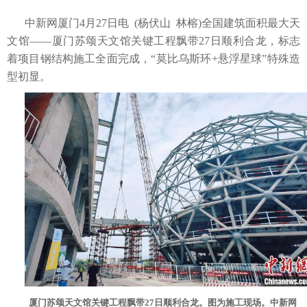
中新网厦门4月27日电 (杨伏山 林榕)全国建筑面积最大天
文馆——厦门苏颂天文馆关键工程飘带27日顺利合龙，标志
着项目钢结构施工全面完成，“莫比乌斯环+悬浮星球”特殊造
型初显。
厦门苏颂天文馆关键工程飘带27日顺利合龙。图为施工现场。中新网